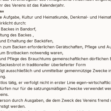
r des Vereins ist das Kalenderjahr.
ins
 die Aufgabe, Kultur und Heimatkunde, Denkmal- und Heima
rklicht durch:
s Backes in Bandorf,
ltung des Backes ,
und Erhaltung der Backöfen,
n zum Backen erforderlichen Gerätschaften, Pflege und Au
zum Brotbacken notwendig waren,
und Pflege des Brauchtums gemeinschaftlichen dörflichen 
ackesbrot in traditioneller überlieferter Form
olgt ausschließlich und unmittelbar gemeinnützige Zwecke i
ng.
tlos tätig, er verfolgt nicht in erster Linie eigen-wirtschaftl
s dürfen nur für die satzungsmäßigen Zwecke verwendet we
eins.
 Person durch Ausgaben, die dem Zweck des Vereins fremd 
stigt werden.