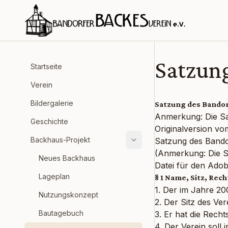
Zum Inhalt springen
Satzun
Startseite
Verein
Bildergalerie
Satzung des Bandor
Anmerkung: Die Sa
Geschichte
Originalversion vo
Backhaus-Projekt
Satzung des Bando
(Anmerkung: Die S
Neues Backhaus
Datei für den Ado
Lageplan
§ 1 Name, Sitz, Rec
1. Der im Jahre 20
Nutzungskonzept
2. Der Sitz des Ve
Bautagebuch
3. Er hat die Rech
4. Der Verein soll