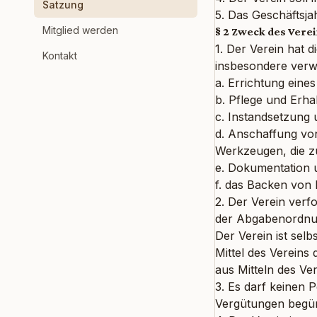
Satzung
5. Das Geschäftsjah
Mitglied werden
§ 2 Zweck des Vere
1. Der Verein hat
Kontakt
insbesondere verwi
a. Errichtung eine
b. Pflege und Erha
c. Instandsetzung 
d. Anschaffung vo
Werkzeugen, die 
e. Dokumentation 
f. das Backen von B
2. Der Verein verf
der Abgabenordnu
Der Verein ist selbs
Mittel des Verein
aus Mitteln des Ver
3. Es darf keinen
Vergütungen begün