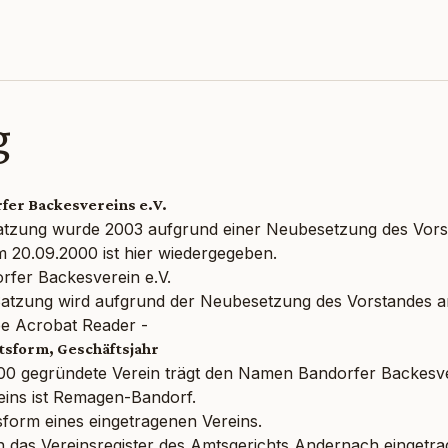
g
fer Backesvereins e.V.
tzung wurde 2003 aufgrund einer Neubesetzung des Vorstan
m 20.09.2000 ist hier wiedergegeben.
rfer Backesverein e.V.
atzung wird aufgrund der Neubesetzung des Vorstandes am
be Acrobat Reader -
htsform, Geschäftsjahr
00 gegründete Verein trägt den Namen Bandorfer Backesver
reins ist Remagen-Bandorf.
tsform eines eingetragenen Vereins.
 in das Vereinsregister des Amtsgerichts Andernach eingetr