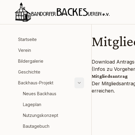
Zum Inhalt springen
Mitgli
Startseite
Verein
Bildergalerie
Download Antrag
(Infos zu Vorgehen
Geschichte
Mitgliedsantrag
Backhaus-Projekt
Der Mitgliedsantra
erreichen.
Neues Backhaus
Lageplan
Nutzungskonzept
Bautagebuch